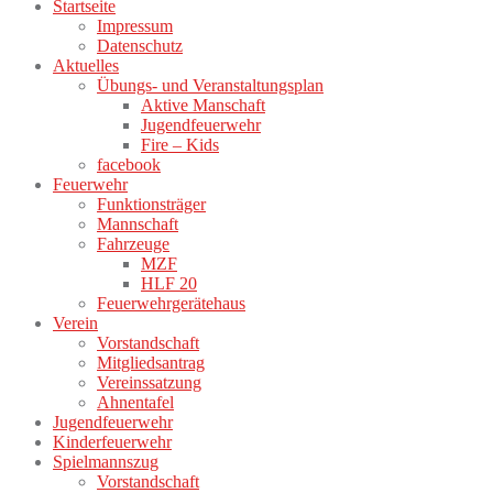
Startseite
Impressum
Datenschutz
Aktuelles
Übungs- und Veranstaltungsplan
Aktive Manschaft
Jugendfeuerwehr
Fire – Kids
facebook
Feuerwehr
Funktionsträger
Mannschaft
Fahrzeuge
MZF
HLF 20
Feuerwehrgerätehaus
Verein
Vorstandschaft
Mitgliedsantrag
Vereinssatzung
Ahnentafel
Jugendfeuerwehr
Kinderfeuerwehr
Spielmannszug
Vorstandschaft