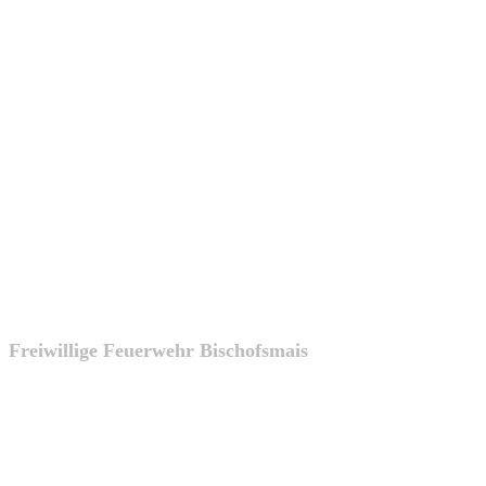
FFW
Bischofsmais
Freiwillige Feuerwehr Bischofsmais